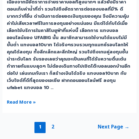
เนื่องจากมีอัตราการจ่ายราคาบอลที่สูงมากๆ แล้วยังมีราคา
ตอนเก็บค่าน้ำที่ต่ำ รวมไปถึงอัตราการต่อรองบอลที่มี% ดี
มากกว่าที่อื่น ดำเนินการต่อยอดเงินทุนของคุณ จึงมีความคุ้ม
ค่าไม่เสียเวลาฟรีในการลงทุนอย่างแน่นอน มีแต่ได้กับได้เมื่อ
เลือกใช้บริการในคาสิโนยูฟ่าที่แห่งนี้ เลือกการ แทงบอล
ออนไลน์ของ UFABIG นั้น สมาชิกสามารถใช้งานได้แบบไม่มี
ขั้นต่ำ แทงบอล10บาท ได้จริงๆรวบรวมทุกแมทช์รอบโลกให้
คุณได้ลงทุน ทั้งลีกเล็กและลีกใหญ่ รวมไปถึงเกมคู่ลงทุนชั้น
นำระดับโลก รับรองเลยว่าคุณจะเป็นคนที่ได้รับความตื่นเต้น
ท้าทายกันแบบสุดๆ ไม่ต้องเดินทางไปเปิดโต๊ะบอลนอกบ้านอีก
ต่อไป เล่นเกมกับเรา ก็สร้างเงินได้จริง แทงบอล10บาท กับ
เว็บไซต์ที่ดีที่สุดของเอเชีย ฝากถอนออนไลน์ฟรี ลงทุน
ufabet แทงบอล 10 …
Read More »
1
2
Next Page
→