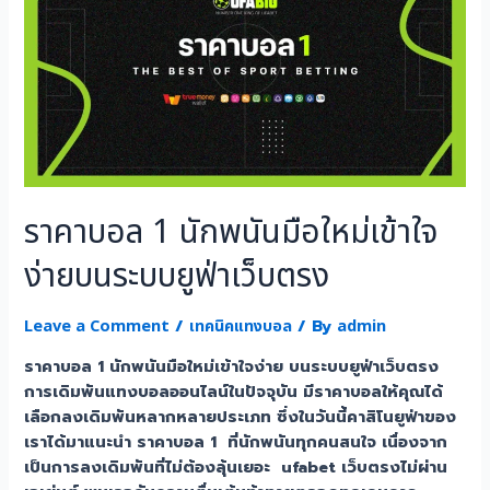
ราคาบอล 1 นักพนันมือใหม่เข้าใจ
ง่ายบนระบบยูฟ่าเว็บตรง
/
/ By
Leave a Comment
เทคนิคแทงบอล
admin
ราคาบอล 1 นักพนันมือใหม่เข้าใจง่าย บนระบบยูฟ่าเว็บตรง
การเดิมพันแทงบอลออนไลน์ในปัจจุบัน มีราคาบอลให้คุณได้
เลือกลงเดิมพันหลากหลายประเภท ซึ่งในวันนี้คาสิโนยูฟ่าของ
เราได้มาแนะนำ ราคาบอล 1 ที่นักพนันทุกคนสนใจ เนื่องจาก
เป็นการลงเดิมพันที่ไม่ต้องลุ้นเยอะ ufabet เว็บตรงไม่ผ่าน