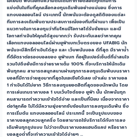
เอเย่นต์ พบเจอกับความตื่นเต้นท้าทายตลอดทุกเกมการ
แข่งขันในทีมที่คุณเลือกลงทุนเดิมพันอย่างแน่นอน ซึ่งการ
แทงบอลออนไลน์ ประเภทนี้ นักพนันจะต้องดูสถิติของแต่ละ
ทีมการลงเดิมพันตามประสบการณ์ของทีมที่ผ่านมา เพื่อเป็น
แนวทางในการลงทุนว่าทีมไหนมีโอกาสได้รับชัยชนะ และมี
โอกาสทำเงินให้คุณได้สูงมากกว่า รับประกันเลยว่าหากคุณ
เลือกแทงบอลออนไลน์ผ่านยูฟ่าเบทเว็บตรงของ UFABIG นัก
พนันจะมีสิทธิ์ทำเงินได้สูง และ เว็บพนันบอล ดีที่สุด มีราคาน้ำ
ที่ดีอัตราต่อรองบอลของ ยูฟ่าเบท ก็อยู่ในเปอร์เซ็นต์ที่น่าสนใจ
รวมไปถึงยังมีการจ่ายราคาเต็ม 100% ที่จะบริการให้นักเดิม
พันทุกคน สามารถสนุกสนานผ่านทุกการลงทุนเดิมพันบนราคา
บอลที่มีการจ่ายสูงมากที่สุดในเอเชียได้เลย เข้าเล่น ราคาบอล
1 ทำเงินได้ไม่ยาก วิธีการลงทุนยอดฮิตที่สุดของนักพนัน โดย
การเล่นเกมราคาบอล 1 บนเว็บไซต์ของ ยูฟ่า นั้น นักพนันทุก
คนสามารถทำความเข้าใจได้ง่าย และเป็นที่นิยม เนื่องจากราคา
ต่อ1ลูกคือ ไม่ได้มีความยุ่งยากซับซ้อนในการลงทุนเดิมพัน ซึ่ง
การเริ่มต้น แทงบอลออนไลน์ ประเภทนี้ จะเป็นรูปแบบของ
ราคาบอลลูกควบลูกครึ่ง โดยสามารถใช้บริการได้กับการลง
เดิมพันทุกรูปแบบ ไม่ว่าจะเป็นราคาบอลแฮนดิแคป หรือราคา
บอลสูงต่ำที่จะทำความเข้าใจได้ง่ายๆ …