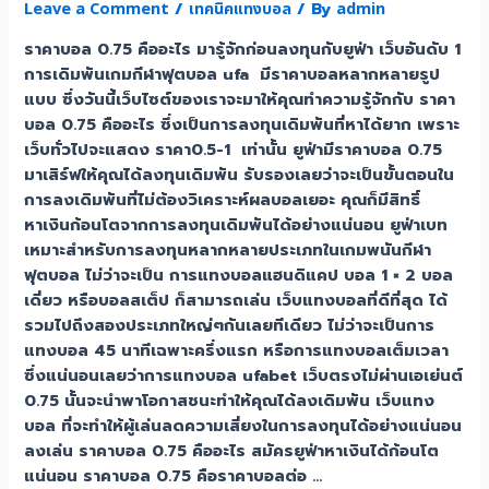
/
/ By
Leave a Comment
เทคนิคแทงบอล
admin
ราคาบอล 0.75 คืออะไร มารู้จักก่อนลงทุนกับยูฟ่า เว็บอันดับ 1
การเดิมพันเกมกีฬาฟุตบอล ufa มีราคาบอลหลากหลายรูป
แบบ ซึ่งวันนี้เว็บไซต์ของเราจะมาให้คุณทำความรู้จักกับ ราคา
บอล 0.75 คืออะไร ซึ่งเป็นการลงทุนเดิมพันที่หาได้ยาก เพราะ
เว็บทั่วไปจะแสดง ราคา0.5-1 เท่านั้น ยูฟ่ามีราคาบอล 0.75
มาเสิร์ฟให้คุณได้ลงทุนเดิมพัน รับรองเลยว่าจะเป็นขั้นตอนใน
การลงเดิมพันที่ไม่ต้องวิเคราะห์ผลบอลเยอะ คุณก็มีสิทธิ์
หาเงินก้อนโตจากการลงทุนเดิมพันได้อย่างแน่นอน ยูฟ่าเบท
เหมาะสำหรับการลงทุนหลากหลายประเภทในเกมพนันกีฬา
ฟุตบอล ไม่ว่าจะเป็น การแทงบอลแฮนดิแคป บอล 1 × 2 บอล
เดี่ยว หรือบอลสเต็ป ก็สามารถเล่น เว็บแทงบอลที่ดีที่สุด ได้
รวมไปถึงสองประเภทใหญ่ๆกันเลยทีเดียว ไม่ว่าจะเป็นการ
แทงบอล 45 นาทีเฉพาะครึ่งแรก หรือการแทงบอลเต็มเวลา
ซึ่งแน่นอนเลยว่าการแทงบอล ufabet เว็บตรงไม่ผ่านเอเย่นต์
0.75 นั้นจะนำพาโอกาสชนะทำให้คุณได้ลงเดิมพัน เว็บแทง
บอล ที่จะทำให้ผู้เล่นลดความเสี่ยงในการลงทุนได้อย่างแน่นอน
ลงเล่น ราคาบอล 0.75 คืออะไร สมัครยูฟ่าหาเงินได้ก้อนโต
แน่นอน ราคาบอล 0.75 คือราคาบอลต่อ …