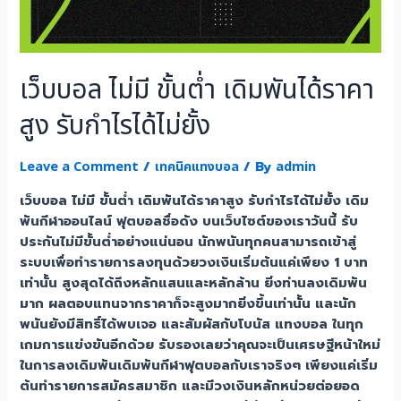
เว็บบอล ไม่มี ขั้นต่ำ เดิมพันได้ราคา
สูง รับกำไรได้ไม่ยั้ง
/
/ By
Leave a Comment
เทคนิคแทงบอล
admin
เว็บบอล ไม่มี ขั้นต่ำ เดิมพันได้ราคาสูง รับกำไรได้ไม่ยั้ง เดิม
พันกีฬาออนไลน์ ฟุตบอลชื่อดัง บนเว็บไซต์ของเราวันนี้ รับ
ประกันไม่มีขั้นต่ำอย่างแน่นอน นักพนันทุกคนสามารถเข้าสู่
ระบบเพื่อทำรายการลงทุนด้วยวงเงินเริ่มต้นแค่เพียง 1 บาท
เท่านั้น สูงสุดได้ถึงหลักแสนและหลักล้าน ยิ่งท่านลงเดิมพัน
มาก ผลตอบแทนจากราคาก็จะสูงมากยิ่งขึ้นเท่านั้น และนัก
พนันยังมีสิทธิ์ได้พบเจอ และสัมผัสกับโบนัส แทงบอล ในทุก
เกมการแข่งขันอีกด้วย รับรองเลยว่าคุณจะเป็นเศรษฐีหน้าใหม่
ในการลงเดิมพันเดิมพันกีฬาฟุตบอลกับเราจริงๆ เพียงแค่เริ่ม
ต้นทำรายการสมัครสมาชิก และมีวงเงินหลักหน่วยต่อยอด