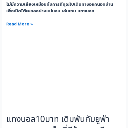
ไม่มีความเสี่ยงเหมือนกับการที่คุณไปเดินทางออกนอกบ้าน
เพื่อเปิดโต๊ะบอลอย่างแน่นอน เล่นเกม แทงบอล …
Read More »
แทงบอล10บาท เดิมพันกับยูฟ่า