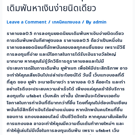
เดิมพันหาเงินง่ายนิดเดียว
/
/ By
Leave a Comment
เทคนิคแทงบอล
admin
ราคาบอล0.5 การลงทุนยอดนิยมเดิมพันหาเงินง่ายนิดเดียว
การเดิมพันพนันกีฬาฟุตบอล ราคาบอล0.5 ถือว่าเป็นหนึ่งใน
ราคาบอลยอดนิยมที่นักพนันคอบอลทุกคนชื่นชอบ เพราะมีวิธี
การลงทุนที่ง่าย และมีโอกาสในการได้รับเงินรางวัลใหญ่
มากมาย หากคุณไม่รู้จักวิธีการดูราคาบอลและไม่มี
ประสบการณ์ในการเดิมพัน ยูฟ่าเบท เพื่อให้มีประสิทธิภาพ อาจ
จะทำให้คุณเสียเงินไปเปล่าประโยชน์ได้ วันนี้ เว็บแทงบอลที่ดี
ที่สุด ของ ยูฟ่า จะมาอธิบายว่า ราคาบอล 0.5 คืออะไร และทำ
อย่างไรถึงจะประสบความสำเร็จได้ เพียงแค่คุณเข้าใช้บริการ
ลงทุนกับ ufabet เว็บหลัก เท่านั้น นักพนันจะได้พบเจอกับ
โอกาสในการทำเงินที่ดีมากกว่าที่อื่น โดยที่คุณไม่ต้องเป็นเซียน
พนันก็มีสิทธิ์ทำเงินได้อย่างแน่นอน หากนักพนันคนไหนที่ชื่น
ชอบการ แทงบอลออนไลน์ เป็นชีวิตจิตใจ หากคุณมาสัมผัสกับ
การแทงบอล อาจจะทำให้คุณมีความตื่นเต้นท้าทายใหม่ๆ และ
ทำให้ผู้เล่นไม่มีเบื่อในการลงทุนเดิมพัน เพราะ ufabet เว็บ