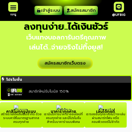
เข้าสู่ระบบ
สมัครสมาชิก
โปรโมชั่น
แทงบอล
สล็อตออนไลน์
ติดต่อเรา
เมนู
@UFBIG
ลงทุนง่าย..
ได้เงินชัวร์
เว็บแทงบอลการันตรีคุณภาพ
เล่นได้..จ่ายจริงไม่ทิ้งยูส!
สมัครสมาชิกเว็บตรง
โปรโมชั่น
สมาชิกใหม่รับโบนัส 150%
คาสิโนทุกรูปแบบ
บาคาร่าทุกค่าย
เล่นได้ทุกที่
สร้างรายได้แบบไม่มีจำกัด ด้วย
เรามีบริการบาคาร่าออนไลน์ที่
เรารองรับทุกระบบไม่ว่าจะเล่น
ระบบคาสิโนมาตรฐานสากล
ครบทุกค่าย และมีโปรโมชั่น
ผ่านสมาร์ทโฟน หรือ
ครบทุกค่าย
สำหรับบาคาร่าแบบพิเศษ
คอมพิวเตอร์ไม่จำกัด