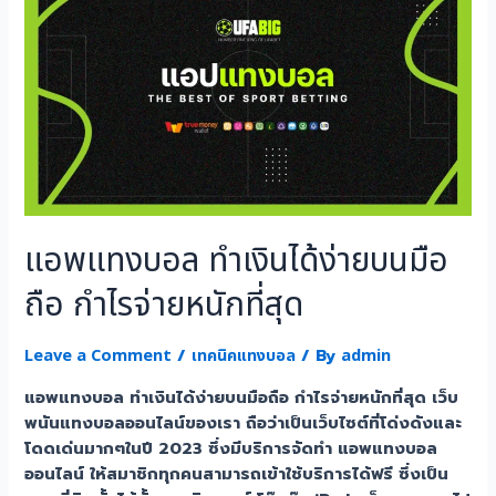
แอพแทงบอล ทำเงินได้ง่ายบนมือ
ถือ กำไรจ่ายหนักที่สุด
/
/ By
Leave a Comment
เทคนิคแทงบอล
admin
แอพแทงบอล ทำเงินได้ง่ายบนมือถือ กำไรจ่ายหนักที่สุด เว็บ
พนันแทงบอลออนไลน์ของเรา ถือว่าเป็นเว็บไซต์ที่โด่งดังและ
โดดเด่นมากๆในปี 2023 ซึ่งมีบริการจัดทำ แอพแทงบอล
ออนไลน์ ให้สมาชิกทุกคนสามารถเข้าใช้บริการได้ฟรี ซึ่งเป็น