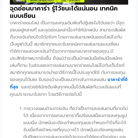
จุดอ่อนบาคาร่า รู้ไว้ชนะได้แน่นอน เทคนิค
แบบเซียน
บาคาร่าออนไลน์ เป็นการลงทุนเดิมพันที่ปฎิเสธไม่ได้เลยว่า มีจุด
อ่อนอยู่หลายที่ และจุดอ่อนเหล่านี้จะทำให้นักพนัน สามารถสัมผัส
ถึงวงเงินก้อนโตได้จริงๆ โดยการเล่นเกมพนันออนไลน์ไปกับ
เว็บยูฟ่าวันนี้ สมาชิกทุกคนจะรับเทคนิคการเล่นเกมแบบเซียน
ทำให้การแสวงหาเงินกำไรจากการแทงบาคาร่าของคุณ มี
ประสิทธิภาพมากยิ่งขึ้น ถึงแม้ว่าจะเป็นนักพนันมือใหม่มือสมัคร
เล่นก็ตาม ในส่วนของการเล่นเกมบาคาร่าออนไลน์ไปกับเว็บไซต์
สมาชิกทุกคนสามารถนำเอาวิธีการนี้ไปประยุกต์ใช้ กับการลงทุน
ของคุณได้เลย รับรองว่าจะเป็นแนวทางในการลงเล่น
บาคาร่าที่ดี
และช่วยให้นักเดิมพันทุกคนนั้นได้สัมผัสกับวงเงินแบบที่
ที่สุด
คุณปรารถนาไม่ยาก โดยวิธีการต่อไปนี้
การวางแผนด้านการเงิน ถือว่าเป็นการลงเล่นเกมที่ขาดไม่
ได้ เนื่องจากการแทงบาคาร่าก็เปรียบเสมือนการลงทุนรูป
แบบนึง นักพนันจะต้องกำหนดทุนและกำหนดกำไรที่จะได้
รับเมื่อถึงเป้าหมายที่คุณวางไว้ นักพนันจะต้องหยุดเล่น
ทันทีเพราะการเล่นเกมต่อไปอาจจะทำให้คุณมีจุดอ่อน และ