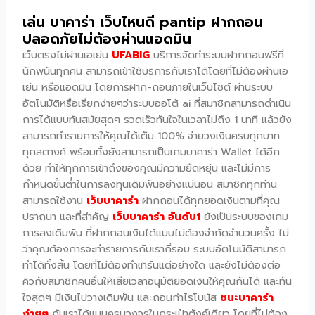
เล่น บาคาร่า เว็บไหนดี pantip ฝากถอน
ปลอดภัยไม่ต้องผ่านแอดมิน
เว็บตรงไม่ผ่านเอเย่น
UFABIG
บริการจัดทำระบบฝากถอนฟรีที่
นักพนันทุกคน สามารถเข้าใช้บริการกับเราได้โดยที่ไม่ต้องผ่านเอ
เย่น หรือแอดมิน โดยการฝาก-ถอนภายในเว็บไซต์ ผ่านระบบ
อัตโนมัติหรือเรียกง่ายๆว่าระบบออโต้ ai ที่สมาชิกสามารถดำเนิน
การได้แบบทันสมัยสุดๆ รวดเร็วทันใจในเวลาไม่ถึง 1 นาที แล้วยัง
สามารถทำรายการให้คุณได้เต็ม 100% จ่ายวงเงินครบทุกบาท
ทุกสตางค์ พร้อมทั้งยังสามารถเป็นเกมบาคาร่า Wallet ได้อีก
ด้วย ทำให้ทุกการเข้าถึงของคุณมีความยืดหยุ่น และไม่มีการ
กำหนดขั้นต่ำในการลงทุนเดิมพันอย่างแน่นอน สมาชิกทุกท่าน
สามารถใช้งาน
เว็บบาคาร่า
ฝากถอนได้ทุกยอดเงินตามที่คุณ
ปราถนา และที่สำคัญ
เว็บบาคาร่า
อันดับ
1
ยังเป็นระบบของเกม
การลงเดิมพัน ที่ฝากถอนเงินได้แบบไม่ต้องจำกัดจำนวนครั้ง ไม่
ว่าคุณต้องการจะทำรายการกับเรากี่รอบ ระบบอัตโนมัติสามารถ
ทำได้ทั้งสิ้น โดยที่ไม่ต้องทำเทิร์นแต่อย่างใด และยังไม่ต้องต่อ
คิวกับสมาชิกคนอื่นให้เสียเวลาอนุมัติยอดเงินให้คุณกันได้ และทัน
ใจสุดๆ มีเงินไปวางเดิมพัน และถอนกำไรโบนัส
ชนะบาคาร่า
ง่ายๆ
กับเราได้แบบครบวงจรในกระเป๋าตังค์เดียว โดยที่ไม่ต้อง