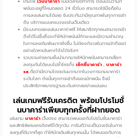
เกมไพ่
เว็บบาคาร่า
ไม่มีเวลาปิดทำการ ดังนั้นไม่ว่านัก
พนันจะอยู่ที่ไหนตลอด 24 ชั่วโมง สามารถใช้มือถือใน
การลงเล่นเกมได้เลย รับประกันว่ามีคุณภาพในทุกการเข้า
ถึง บริการแบบครบวงจรในเว็บเดียว
มีระบบทดลองเล่นบาคาร่าฟรี ให้สมาชิกทุกคนสามารถเข้า
ถึงได้ไม่อั้นซึ่งจะทำให้นักพนันมีทักษะและมีความชำนาญ
ในการลงเดิมพันมากยิ่งขึ้น ไม่ต้องกังวลในการเข้าถึงแต่
อย่างใดหาเงินหากำไรได้จริงๆ
รวบรวมค่ายเกมชั้นนำมากมายให้นักพนันสามารถเลือก
ลงทุนกันได้แบบไม่ซ้ำใครทั้ง
เซ็กซี่บาคาร่า
,
บาคาร่า
sa
ถือว่ามีความโดดเด่นมากมากในวงการเกมบาคาร่า
ระดับโลก ดังนั้นทุกการเข้าถึงของนักพนัน จึงมี
ประสิทธิภาพมาตรฐานระดับสากลอย่างแน่นอน
เล่นเกมฟรีรับเครดิต พร้อมโปรโมชั่
นบาคาร่าเพียบทุกครั้งที่ฝากยอด
เล่นเกม
บาคาร่า
เว็บตรง สามารถพบเจอกับโปรโมชั่นบาคาร่า
และสิทธิพิเศษเครดิตฟรีได้ทุกวัน การันตีว่าจะเป็นวงเงินในการ
ลงทุนที่ดีมากที่สุด ทำให้นักเดิมพันทุกคนนั้น ได้พบเจอกับการ