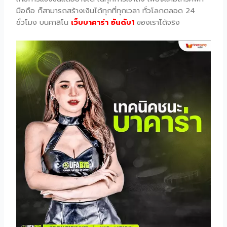
มือถือ ก็สามารถสร้างเงินได้ทุกที่ทุกเวลา ทั่วโลกตลอด 24
ชั่วโมง บนคาสิโน
เว็บบาคาร่า
อันดับ
1
ของเราได้จริง