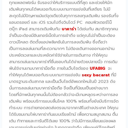
ทุกแพลตฟอร์ม รับรองว่าให้บริการแบบดีที่สุด และช่วยให้นัก
เดิมพันทุกคนได้พบเจอกับระบบเกมการแข่งขันที่เสถียร ไม่มี
สะดุดไม่มีปัญหาแม้แต่จุดเดียวในทุกการลงทุนเดิมพัน รองรับทั้ง
แอนดรอยด์ และ iOS รวมไปถึงวินโดว์ PC คอมพิวเตอร์โน๊
ตบุ๊ก iPad สามารถเดิมพันกับ
บาคาร่า
ได้เช่นกัน สมาชิกทุกคน
จำเป็นจะต้องมีอินเทอร์เน็ตในการเข้าถึง แต่คุณไม่จำเป็นจะต้อง
ดาวน์โหลด ติดตั้งแอปพลิเคชันในการลงเดิมพัน ซึ่งถือว่า
เป็นการลงเล่นเกมที่สะดวกมากๆ ไม่ต้องเดินทางออกนอกบ้าน
ประหยัดเวลาและประหยัดค่าใช้จ่ายในการเดินทาง ทำให้คุณ
สามารถเล่นเกมบาคาร่าที่ชื่นชอบกันได้ง่ายด้วยปลายนิ้ว การเดิม
พันใช้งานเกมบาคาร่ามือถือ ภายในเว็บไซต์ของ
UFABIG
จะ
ทำให้คุณได้พบเจอกับระบบเกมการแข่งขัน
sexy bacarat
ที่มี
มาตรฐานระดับสากล และเป็นเว็บไซต์อัพเดทใหม่ในปี 2023 ดัง
นั้นการลงเล่นเกมบาคาร่ามือถือ จึงเป็นที่นิยมเป็นอย่างมาก
โดยที่นักพนันทุกคนนั้นไม่ต้องกลัวว่าจะมีเกมหลุดระหว่างการลง
เดิมพัน พร้อมบริการแบบลื่นไหล 100% พร้อมทั้งยังมีบริการจัด
ทำระบบ การถ่ายทอดสดส่งตรงมาจากคาสิโนต่างประเทศ ให้คุณ
ได้รับชมเกมไพ่บาคาร่ากันแบบเรียลไทม์ เพื่อความสนุกสนาน ตื่น
เต้น ท้าทายและการันตีได้เลย 100% ว่าไม่มีการเปลี่ยนแปลงผล
เกมการแข่งขันแต่อย่างใด ในทุกการเข้าถึง เพียงแค่มีโทรศัพท์