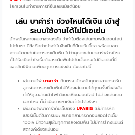
โยกเงินไปทำรายการที่อื่นเลยแม้แต่น้อย
เล่น บาค่าร่า ช่วงไหนได้เงิน เข้าสู่
ระบบใช้งานได้ไม่มีเอเย่น
นักพนันหลายคนอาจจะสงสัย ว่าทำไมต้องเล่นเกมพนันออนไลน์
ไปกับเรา มีข้อดีอย่างไรทำไมจึงเป็นที่นิยมวันนี้เรา พร้อมบอก
ความโดดเด่นในการลงเดิมพัน ไม่ว่าคุณจะเล่นบาคาร่าช่วงไหน
ก็ได้รับเงินกำไรเริ่มต้นลงเดิมพันไปกับเว็บตรงไม่มีเอเย่นที่นี่
แจกสิทธิพิเศษเพียบทุกการแข่งขัน ดังต่อไปนี้
เล่นเกมไพ่
บาคาร่า
เว็บตรง นักพนันทุกคนสามารถรับ
สูตรในการลงเดิมพันไปใช้ลงเล่นเกมได้ทุกครั้งที่แข่งขัน
ทำให้คุณอ่านเค้าไพ่ได้แบบเซียนออนไลน์ ไม่ว่าจะเล่นเกม
เวลาไหน ก็ดำเนินการหาเงินกำไรได้จริงๆ
เล่นเกมไพ่บาคาร่ากับเว็บตรง
UFABIG
ไม่มีการหัก
เปอร์เซ็นต์ในการชนะ สมาชิกสามารถถอนยอดได้เต็ม
100% มีความสุขในทุกการลงเดิมพัน ไม่มีการโกงแม้แต่
สตางค์เดียวแน่นอน