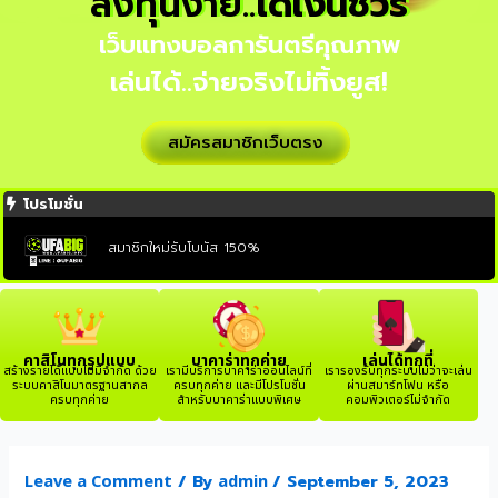
ลงทุนง่าย..
ได้เงินชัวร์
เว็บแทงบอลการันตรีคุณภาพ
เล่นได้..จ่ายจริงไม่ทิ้งยูส!
สมัครสมาชิกเว็บตรง
โปรโมชั่น
สมาชิกใหม่รับโบนัส 150%
คาสิโนทุกรูปแบบ
บาคาร่าทุกค่าย
เล่นได้ทุกที่
สร้างรายได้แบบไม่มีจำกัด ด้วย
เรามีบริการบาคาร่าออนไลน์ที่
เรารองรับทุกระบบไม่ว่าจะเล่น
ระบบคาสิโนมาตรฐานสากล
ครบทุกค่าย และมีโปรโมชั่น
ผ่านสมาร์ทโฟน หรือ
ครบทุกค่าย
สำหรับบาคาร่าแบบพิเศษ
คอมพิวเตอร์ไม่จำกัด
/ By
/
September 5, 2023
Leave a Comment
admin